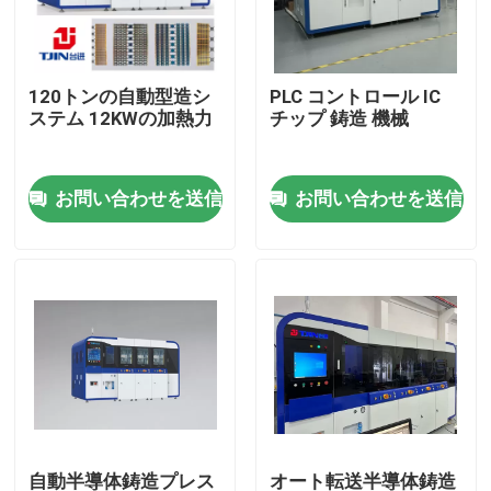
わたしたち に つい て
120トンの自動型造シ
PLC コントロール IC
ステム 12KWの加熱力
チップ 鋳造 機械
工場 ツアー
お問い合わせを送信
お問い合わせを送信
品質管理
引金 を 求め て ください
半導体鋳造機
トリム・アンド・フォームマシン
IC リードフレーム スタンプ模具
自動半導体鋳造プレス
オート転送半導体鋳造