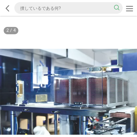
2
/
4